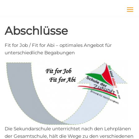
Zum
Inhalt
Sekundarschule
Lernen
springen
mit
Lage
Kopf,
Abschlüsse
Herz
und
Hand
Fit for Job / Fit for Abi – optimales Angebot für
unterschiedliche Begabungen
Die Sekundarschule unterrichtet nach den Lehrplänen
der Gesamtschule, hält die Wege zu den verschiedenen