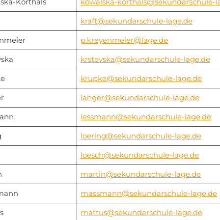
ska-Korthals
kowalska-korthals@sekundarschule-l
kraft@sekundarschule-lage.de
nmeier
p.kreyenmeier@lage.de
vska
krstevska@sekundarschule-lage.de
ke
krupke@sekundarschule-lage.de
r
langer@sekundarschule-lage.de
ann
lessmann@sekundarschule-lage.de
g
loering@sekundarschule-lage.de
loesch@sekundarschule-lage.de
n
martin@sekundarschule-lage.de
mann
massmann@sekundarschule-lage.de
s
mattus@sekundarschule-lage.de