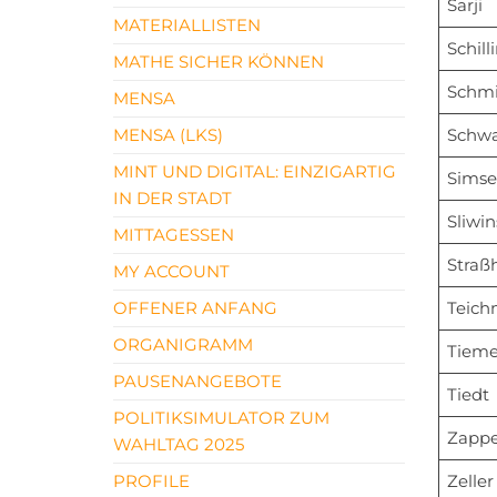
Sarji
MATERIALLISTEN
Schill
MATHE SICHER KÖNNEN
Schmi
MENSA
MENSA (LKS)
Schw
MINT UND DIGITAL: EINZIGARTIG
Simse
IN DER STADT
Sliwin
MITTAGESSEN
Straß
MY ACCOUNT
OFFENER ANFANG
Teic
ORGANIGRAMM
Tieme
PAUSENANGEBOTE
Tiedt
POLITIKSIMULATOR ZUM
Zapp
WAHLTAG 2025
PROFILE
Zeller