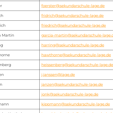
er
foerster@sekundarschule-lage.de
ch
fridrich@sekundarschule-lage.de
ich
friedrich@sekundarschule-lage.de
a Martin
garcia-martin@sekundarschule-lage.
ng
harring@sekundarschule-lage.de
horne
hawthorne@sekundarschule-lage.de
nberg
heissenberg@sekundarschule-lage.d
en
j.janssen@lage.de
n
janzen@sekundarschule-lage.de
jonk@sekundarschule-lage.de
mann
kippmann@sekundarschule-lage.de