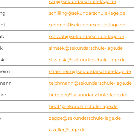
sarji@sekundarschule-lage.de
ing
schilling@sekundarschule-lage.de
dt
schmidt@sekundarschule-lage.de
ab
schwab@sekundarschule-lage.de
k
simsek@sekundarschule-lage.de
ski
sliwinski@sekundarschule-lage.de
heim
strassheim@sekundarschule-lage.de
hmann
teichmann@sekundarschule-lage.de
ier
tiemeier@sekundarschule-lage.de
tiedt@sekundarschule-lage.de
e
zappe@sekundarschule-lage.de
a.zeller@lage.de