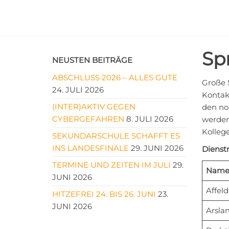
Zum
Inhalt
Sekundarschule
Lernen
springen
mit
Lage
Kopf,
Sp
Herz
NEUSTEN BEITRÄGE
und
Hand
ABSCHLUSS 2026 – ALLES GUTE
Große 
24. JULI 2026
Kontak
(INTER)AKTIV GEGEN
den no
CYBERGEFAHREN
8. JULI 2026
werden 
Kolleg
SEKUNDARSCHULE SCHAFFT ES
INS LANDESFINALE
29. JUNI 2026
Dienst
TERMINE UND ZEITEN IM JULI
29.
Name 
JUNI 2026
Affeld
HITZEFREI 24. BIS 26. JUNI
23.
JUNI 2026
Arsla