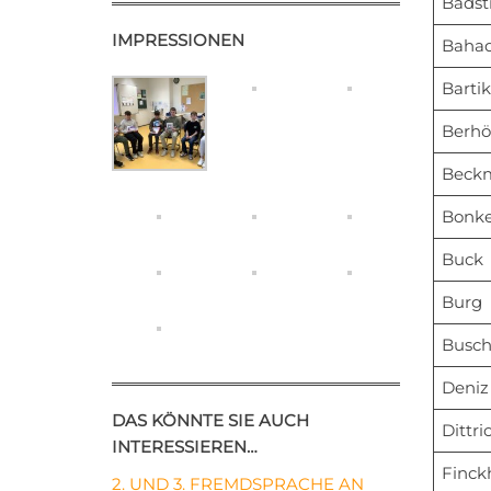
Badst
IMPRESSIONEN
Bahad
Barti
Berhö
Beck
Bonke
Buck
Burg
Busc
Deniz
DAS KÖNNTE SIE AUCH
Dittri
INTERESSIEREN…
Finck
2. UND 3. FREMDSPRACHE AN