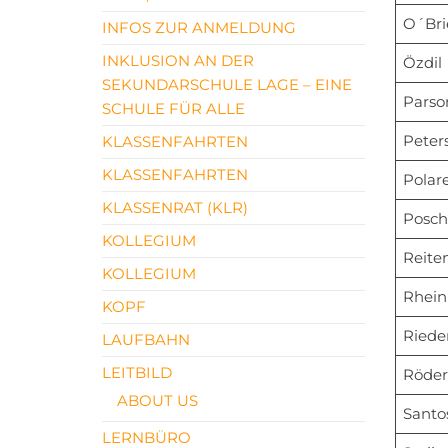
O´Bri
INFOS ZUR ANMELDUNG
INKLUSION AN DER
Özdil
SEKUNDARSCHULE LAGE – EINE
Parso
SCHULE FÜR ALLE
Peter
KLASSENFAHRTEN
KLASSENFAHRTEN
Polar
KLASSENRAT (KLR)
Posc
KOLLEGIUM
Reite
KOLLEGIUM
Rhein
KOPF
Riede
LAUFBAHN
LEITBILD
Röder
ABOUT US
Santo
LERNBÜRO