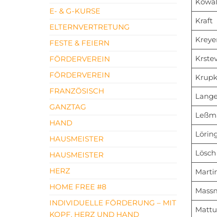
Kowal
E- & G-KURSE
Kraft
ELTERNVERTRETUNG
Kreye
FESTE & FEIERN
Krste
FÖRDERVEREIN
FÖRDERVEREIN
Krup
FRANZÖSISCH
Lange
GANZTAG
Leßm
HAND
Lörin
HAUSMEISTER
Lösch
HAUSMEISTER
HERZ
Marti
HOME FREE #8
Mass
INDIVIDUELLE FÖRDERUNG – MIT
Mattu
KOPF, HERZ UND HAND