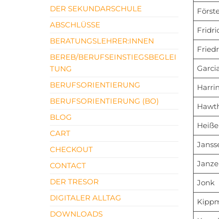
DER SEKUNDARSCHULE
Först
ABSCHLÜSSE
Fridri
BERATUNGSLEHRER:INNEN
Friedr
BEREB/BERUFSEINSTIEGSBEGLEI
Garci
TUNG
BERUFSORIENTIERUNG
Harri
BERUFSORIENTIERUNG (BO)
Hawt
BLOG
Heiße
CART
Janss
CHECKOUT
Janze
CONTACT
DER TRESOR
Jonk
DIGITALER ALLTAG
Kipp
DOWNLOADS