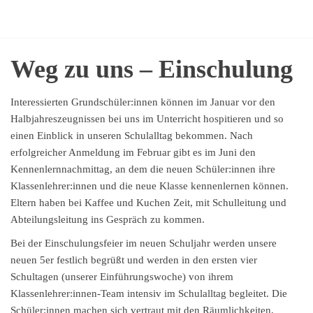
Zum
Sekundarschule
Lernen
Inhalt
mit
Lage
springen
Kopf,
Weg zu uns – Einschulung
Herz
und
Hand
Interessierten Grundschüler:innen können im Januar vor den
Halbjahreszeugnissen bei uns im Unterricht hospitieren und so
einen Einblick in unseren Schulalltag bekommen. Nach
erfolgreicher Anmeldung im Februar gibt es im Juni den
Kennenlernnachmittag, an dem die neuen Schüler:innen ihre
Klassenlehrer:innen und die neue Klasse kennenlernen können.
Eltern haben bei Kaffee und Kuchen Zeit, mit Schulleitung und
Abteilungsleitung ins Gespräch zu kommen.
Bei der Einschulungsfeier im neuen Schuljahr werden unsere
neuen 5er festlich begrüßt und werden in den ersten vier
Schultagen (unserer Einführungswoche) von ihrem
Klassenlehrer:innen-Team intensiv im Schulalltag begleitet. Die
Schüler:innen machen sich vertraut mit den Räumlichkeiten,